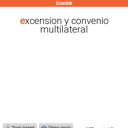
Econlink
Pasar
al
excension y convenio
contenido
multilateral
principal
Topic locked
Último envío