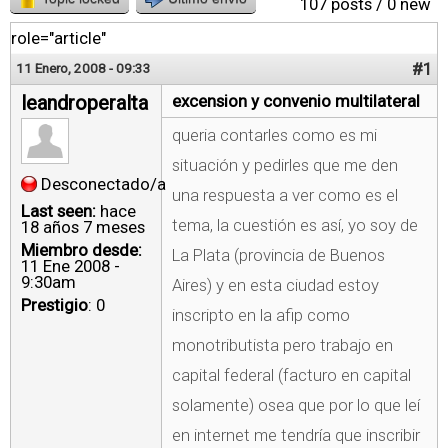
107 posts / 0 new
role="article"
#1
11 Enero, 2008 - 09:33
leandroperalta
excension y convenio multilateral
queria contarles como es mi
situación y pedirles que me den
Desconectado/a
una respuesta a ver como es el
Last seen:
hace
tema, la cuestión es así, yo soy de
18 años 7 meses
Miembro desde:
La Plata (provincia de Buenos
11 Ene 2008 -
9:30am
Aires) y en esta ciudad estoy
Prestigio
: 0
inscripto en la afip como
monotributista pero trabajo en
capital federal (facturo en capital
solamente) osea que por lo que leí
en internet me tendría que inscribir