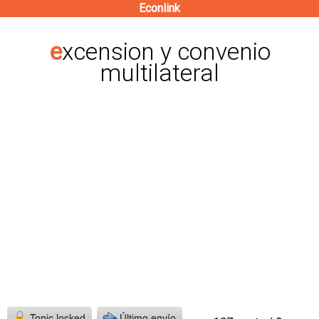
Econlink
Pasar
al
excension y convenio
contenido
multilateral
principal
Topic locked
Último envío