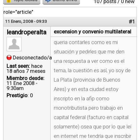
107 posts / 0 new
role="article"
#1
11 Enero, 2008 - 09:33
leandroperalta
excension y convenio multilateral
queria contarles como es mi
situación y pedirles que me den
Desconectado/a
una respuesta a ver como es el
Last seen:
hace
tema, la cuestión es así, yo soy de
18 años 7 meses
Miembro desde:
La Plata (provincia de Buenos
11 Ene 2008 -
9:30am
Aires) y en esta ciudad estoy
Prestigio
: 0
inscripto en la afip como
monotributista pero trabajo en
capital federal (facturo en capital
solamente) osea que por lo que leí
en internet me tendría que inscribir