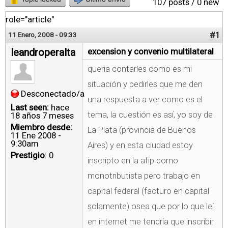
107 posts / 0 new
role="article"
#1
11 Enero, 2008 - 09:33
leandroperalta
excension y convenio multilateral
queria contarles como es mi
situación y pedirles que me den
Desconectado/a
una respuesta a ver como es el
Last seen:
hace
tema, la cuestión es así, yo soy de
18 años 7 meses
Miembro desde:
La Plata (provincia de Buenos
11 Ene 2008 -
9:30am
Aires) y en esta ciudad estoy
Prestigio
: 0
inscripto en la afip como
monotributista pero trabajo en
capital federal (facturo en capital
solamente) osea que por lo que leí
en internet me tendría que inscribir