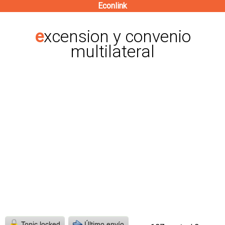
Econlink
Pasar
al
excension y convenio
contenido
multilateral
principal
Topic locked
Último envío