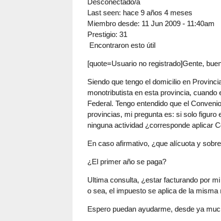
Desconectado/a
Last seen:
hace 9 años 4 meses
Miembro desde:
11 Jun 2009 - 11:40am
Prestigio
: 31
Encontraron esto útil
[quote=Usuario no registrado]Gente, bue
Siendo que tengo el domicilio en Provinc
monotributista en esta provincia, cuando e
Federal. Tengo entendido que el Convenio
provincias, mi pregunta es: si solo figuro 
ninguna actividad ¿corresponde aplicar Co
En caso afirmativo, ¿que alícuota y sobr
¿El primer año se paga?
Ultima consulta, ¿estar facturando por m
o sea, el impuesto se aplica de la mism
Espero puedan ayudarme, desde ya muc