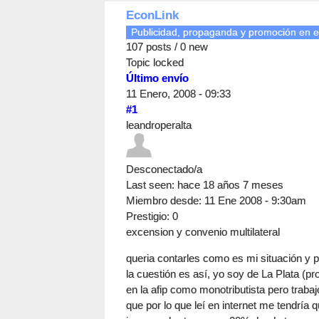
EconLink
Publicidad, propaganda y promoción en e
107 posts / 0 new
Topic locked
Último envío
11 Enero, 2008 - 09:33
#1
leandroperalta
Desconectado/a
Last seen:
hace 18 años 7 meses
Miembro desde:
11 Ene 2008 - 9:30am
Prestigio
: 0
excension y convenio multilateral
queria contarles como es mi situación y 
la cuestión es así, yo soy de La Plata (pr
en la afip como monotributista pero trabaj
que por lo que leí en internet me tendría q