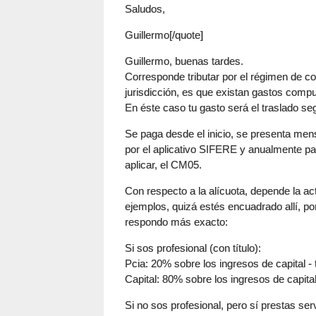
Saludos,
Guillermo[/quote]
Guillermo, buenas tardes.
Corresponde tributar por el régimen de con
jurisdicción, es que existan gastos comput
En éste caso tu gasto será el traslado se
Se paga desde el inicio, se presenta me
por el aplicativo SIFERE y anualmente par
aplicar, el CM05.
Con respecto a la alícuota, depende la act
ejemplos, quizá estés encuadrado allí, po
respondo más exacto:
Si sos profesional (con título):
Pcia: 20% sobre los ingresos de capital -
Capital: 80% sobre los ingresos de capital
Si no sos profesional, pero sí prestas ser