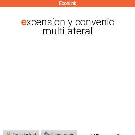
Econlink
Pasar
al
excension y convenio
contenido
multilateral
principal
Topic locked
Último envío