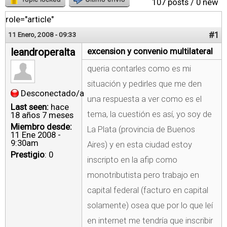
107 posts / 0 new
role="article"
#1
11 Enero, 2008 - 09:33
leandroperalta
excension y convenio multilateral
queria contarles como es mi
situación y pedirles que me den
Desconectado/a
una respuesta a ver como es el
Last seen:
hace
tema, la cuestión es así, yo soy de
18 años 7 meses
Miembro desde:
La Plata (provincia de Buenos
11 Ene 2008 -
9:30am
Aires) y en esta ciudad estoy
Prestigio
: 0
inscripto en la afip como
monotributista pero trabajo en
capital federal (facturo en capital
solamente) osea que por lo que leí
en internet me tendría que inscribir