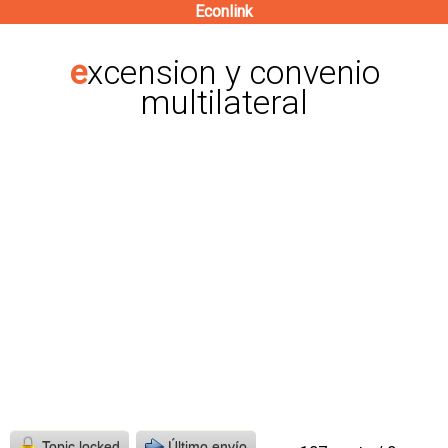
Econlink
Pasar
al
excension y convenio
contenido
multilateral
principal
Topic locked
Último envío