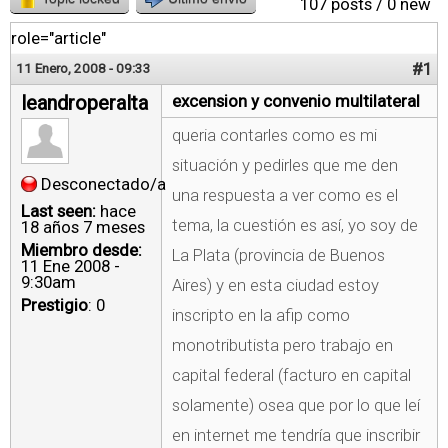
107 posts / 0 new
role="article"
#1
11 Enero, 2008 - 09:33
leandroperalta
excension y convenio multilateral
queria contarles como es mi
situación y pedirles que me den
Desconectado/a
una respuesta a ver como es el
Last seen:
hace
tema, la cuestión es así, yo soy de
18 años 7 meses
Miembro desde:
La Plata (provincia de Buenos
11 Ene 2008 -
9:30am
Aires) y en esta ciudad estoy
Prestigio
: 0
inscripto en la afip como
monotributista pero trabajo en
capital federal (facturo en capital
solamente) osea que por lo que leí
en internet me tendría que inscribir