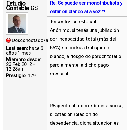
Estudio
Re: Se puede ser monotributista y
Contable GS
estar en blanco al a vez??
Encontraron esto útil
Anónimo, si tenés una jubilación
por incapacidad total (más del
Desconectado/a
66%) no podrías trabajar en
Last seen:
hace 8
años 1 mes
blanco, a riesgo de perder total o
Miembro desde:
23 Feb 2012 -
parcialmente la dicho pago
12:28am
mensual.
Prestigio
: 179
REspecto al monotributista social,
si estás en relación de
dependencia, dicha situación es