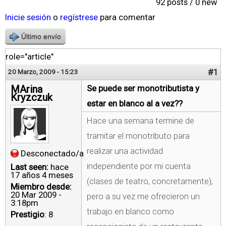
92 posts / 0 new
Inicie sesión
o
regístrese
para comentar
Último envío
role="article"
#1
20 Marzo, 2009 - 15:23
MArina
Se puede ser monotributista y
Kryzczuk
estar en blanco al a vez??
Hace una semana termine de
tramitar el monotributo para
realizar una actividad
Desconectado/a
independiente por mi cuenta
Last seen:
hace
17 años 4 meses
(clases de teatro, concretamente),
Miembro desde:
20 Mar 2009 -
pero a su vez me ofrecieron un
3:18pm
trabajo en blanco como
Prestigio
: 8