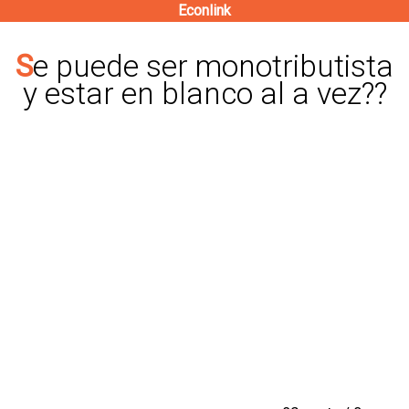
Econlink
Pasar
al
Se puede ser monotributista
contenido
y estar en blanco al a vez??
principal