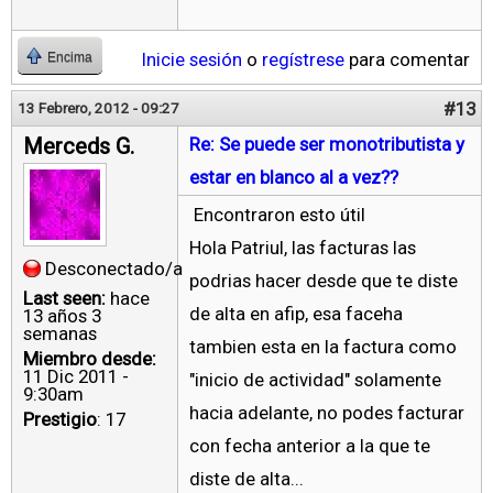
Inicie sesión
o
regístrese
para comentar
Encima
#13
13 Febrero, 2012 - 09:27
Merceds G.
Re: Se puede ser monotributista y
estar en blanco al a vez??
Encontraron esto útil
Hola Patriul, las facturas las
Desconectado/a
podrias hacer desde que te diste
Last seen:
hace
de alta en afip, esa faceha
13 años 3
semanas
tambien esta en la factura como
Miembro desde:
11 Dic 2011 -
"inicio de actividad" solamente
9:30am
hacia adelante, no podes facturar
Prestigio
: 17
con fecha anterior a la que te
diste de alta...