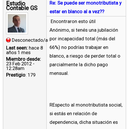
Estudio
Re: Se puede ser monotributista y
Contable GS
estar en blanco al a vez??
Encontraron esto útil
Anónimo, si tenés una jubilación
por incapacidad total (más del
Desconectado/a
66%) no podrías trabajar en
Last seen:
hace 8
años 1 mes
blanco, a riesgo de perder total o
Miembro desde:
23 Feb 2012 -
parcialmente la dicho pago
12:28am
mensual.
Prestigio
: 179
REspecto al monotributista social,
si estás en relación de
dependencia, dicha situación es