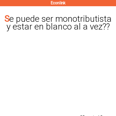
Econlink
Pasar
al
Se puede ser monotributista
contenido
y estar en blanco al a vez??
principal