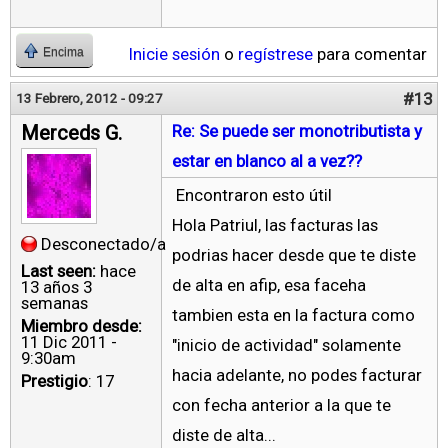
Inicie sesión
o
regístrese
para comentar
Encima
#13
13 Febrero, 2012 - 09:27
Merceds G.
Re: Se puede ser monotributista y
estar en blanco al a vez??
Encontraron esto útil
Hola Patriul, las facturas las
Desconectado/a
podrias hacer desde que te diste
Last seen:
hace
de alta en afip, esa faceha
13 años 3
semanas
tambien esta en la factura como
Miembro desde:
11 Dic 2011 -
"inicio de actividad" solamente
9:30am
hacia adelante, no podes facturar
Prestigio
: 17
con fecha anterior a la que te
diste de alta...