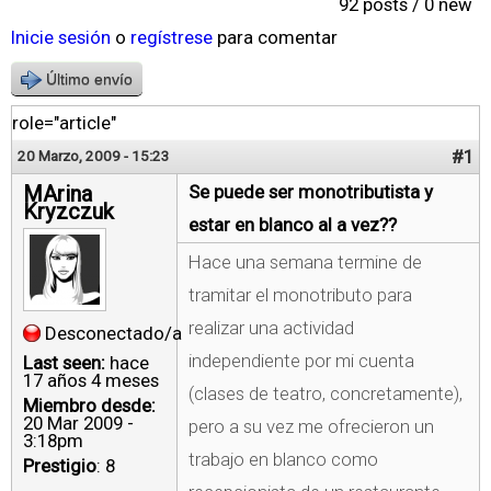
92 posts / 0 new
Inicie sesión
o
regístrese
para comentar
Último envío
role="article"
#1
20 Marzo, 2009 - 15:23
MArina
Se puede ser monotributista y
Kryzczuk
estar en blanco al a vez??
Hace una semana termine de
tramitar el monotributo para
realizar una actividad
Desconectado/a
independiente por mi cuenta
Last seen:
hace
17 años 4 meses
(clases de teatro, concretamente),
Miembro desde:
20 Mar 2009 -
pero a su vez me ofrecieron un
3:18pm
trabajo en blanco como
Prestigio
: 8