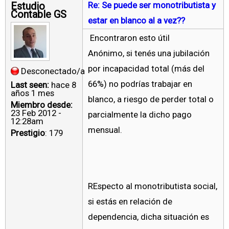
Estudio
Re: Se puede ser monotributista y
Contable GS
estar en blanco al a vez??
Encontraron esto útil
Anónimo, si tenés una jubilación
por incapacidad total (más del
Desconectado/a
66%) no podrías trabajar en
Last seen:
hace 8
años 1 mes
blanco, a riesgo de perder total o
Miembro desde:
23 Feb 2012 -
parcialmente la dicho pago
12:28am
mensual.
Prestigio
: 179
REspecto al monotributista social,
si estás en relación de
dependencia, dicha situación es