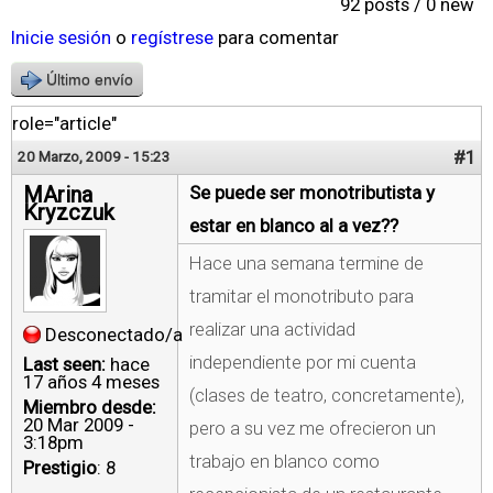
92 posts / 0 new
Inicie sesión
o
regístrese
para comentar
Último envío
role="article"
#1
20 Marzo, 2009 - 15:23
MArina
Se puede ser monotributista y
Kryzczuk
estar en blanco al a vez??
Hace una semana termine de
tramitar el monotributo para
realizar una actividad
Desconectado/a
independiente por mi cuenta
Last seen:
hace
17 años 4 meses
(clases de teatro, concretamente),
Miembro desde:
20 Mar 2009 -
pero a su vez me ofrecieron un
3:18pm
trabajo en blanco como
Prestigio
: 8