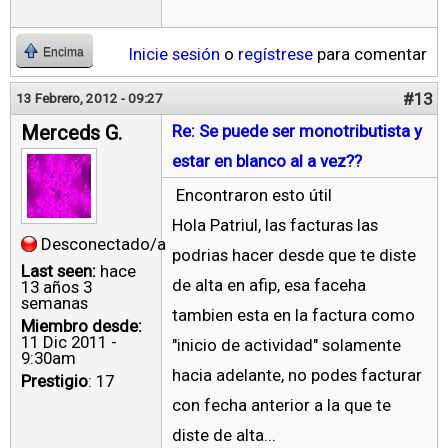
Inicie sesión
o
regístrese
para comentar
Encima
#13
13 Febrero, 2012 - 09:27
Merceds G.
Re: Se puede ser monotributista y
estar en blanco al a vez??
Encontraron esto útil
Hola Patriul, las facturas las
Desconectado/a
podrias hacer desde que te diste
Last seen:
hace
de alta en afip, esa faceha
13 años 3
semanas
tambien esta en la factura como
Miembro desde:
11 Dic 2011 -
"inicio de actividad" solamente
9:30am
hacia adelante, no podes facturar
Prestigio
: 17
con fecha anterior a la que te
diste de alta...