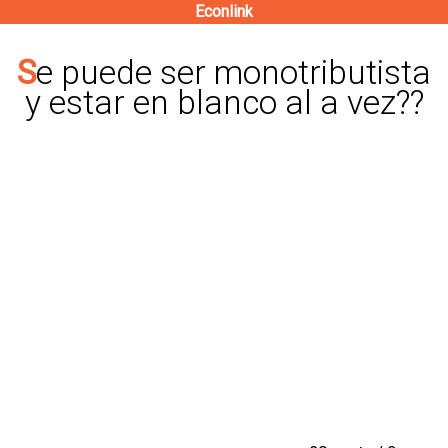
Econlink
Pasar
al
Se puede ser monotributista
contenido
y estar en blanco al a vez??
principal