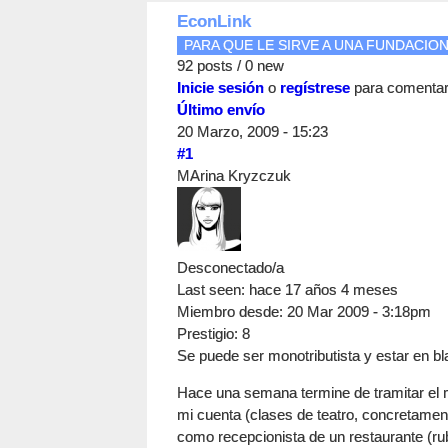
EconLink
PARA QUE LE SIRVE A UNA FUNDACION 
92 posts / 0 new
Inicie sesión
o
regístrese
para comenta
Último envío
20 Marzo, 2009 - 15:23
#1
MArina Kryzczuk
Desconectado/a
Last seen:
hace 17 años 4 meses
Miembro desde:
20 Mar 2009 - 3:18pm
Prestigio
: 8
Se puede ser monotributista y estar en bl
Hace una semana termine de tramitar el m
mi cuenta (clases de teatro, concretament
como recepcionista de un restaurante (ru