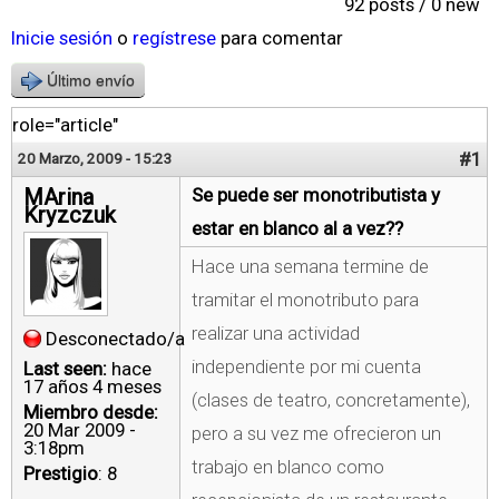
92 posts / 0 new
Inicie sesión
o
regístrese
para comentar
Último envío
role="article"
#1
20 Marzo, 2009 - 15:23
MArina
Se puede ser monotributista y
Kryzczuk
estar en blanco al a vez??
Hace una semana termine de
tramitar el monotributo para
realizar una actividad
Desconectado/a
independiente por mi cuenta
Last seen:
hace
17 años 4 meses
(clases de teatro, concretamente),
Miembro desde:
20 Mar 2009 -
pero a su vez me ofrecieron un
3:18pm
trabajo en blanco como
Prestigio
: 8