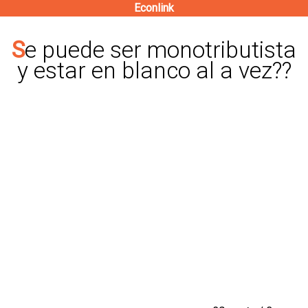
Econlink
Pasar
al
Se puede ser monotributista
contenido
y estar en blanco al a vez??
principal