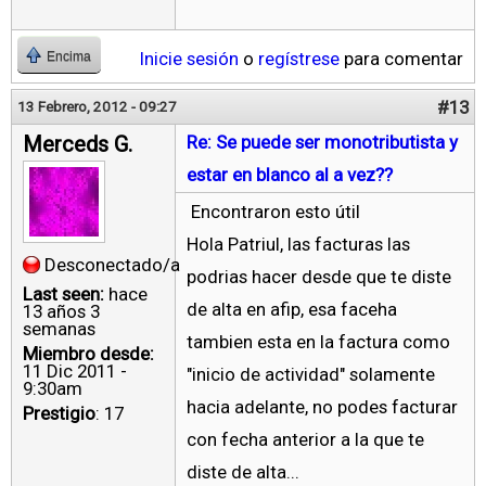
Inicie sesión
o
regístrese
para comentar
Encima
#13
13 Febrero, 2012 - 09:27
Merceds G.
Re: Se puede ser monotributista y
estar en blanco al a vez??
Encontraron esto útil
Hola Patriul, las facturas las
Desconectado/a
podrias hacer desde que te diste
Last seen:
hace
de alta en afip, esa faceha
13 años 3
semanas
tambien esta en la factura como
Miembro desde:
11 Dic 2011 -
"inicio de actividad" solamente
9:30am
hacia adelante, no podes facturar
Prestigio
: 17
con fecha anterior a la que te
diste de alta...