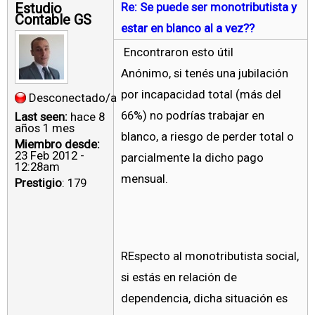
Estudio
Re: Se puede ser monotributista y
Contable GS
estar en blanco al a vez??
Encontraron esto útil
Anónimo, si tenés una jubilación
por incapacidad total (más del
Desconectado/a
66%) no podrías trabajar en
Last seen:
hace 8
años 1 mes
blanco, a riesgo de perder total o
Miembro desde:
23 Feb 2012 -
parcialmente la dicho pago
12:28am
mensual.
Prestigio
: 179
REspecto al monotributista social,
si estás en relación de
dependencia, dicha situación es