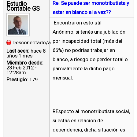
Estudio
Re: Se puede ser monotributista y
Contable GS
estar en blanco al a vez??
Encontraron esto útil
Anónimo, si tenés una jubilación
por incapacidad total (más del
Desconectado/a
66%) no podrías trabajar en
Last seen:
hace 8
años 1 mes
blanco, a riesgo de perder total o
Miembro desde:
23 Feb 2012 -
parcialmente la dicho pago
12:28am
mensual.
Prestigio
: 179
REspecto al monotributista social,
si estás en relación de
dependencia, dicha situación es