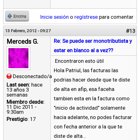
Inicie sesión
o
regístrese
para comentar
Encima
#13
13 Febrero, 2012 - 09:27
Merceds G.
Re: Se puede ser monotributista y
estar en blanco al a vez??
Encontraron esto útil
Hola Patriul, las facturas las
Desconectado/a
podrias hacer desde que te diste
Last seen:
hace
de alta en afip, esa faceha
13 años 3
semanas
tambien esta en la factura como
Miembro desde:
11 Dic 2011 -
"inicio de actividad" solamente
9:30am
hacia adelante, no podes facturar
Prestigio
: 17
con fecha anterior a la que te
diste de alta...