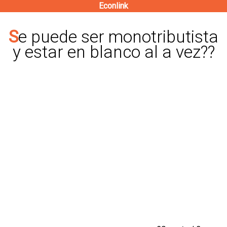
Econlink
Pasar
al
Se puede ser monotributista
contenido
y estar en blanco al a vez??
principal