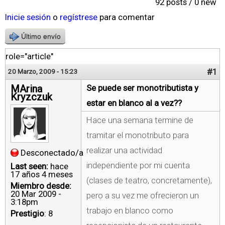
92 posts / 0 new
Inicie sesión
o
regístrese
para comentar
Último envío
role="article"
#1
20 Marzo, 2009 - 15:23
MArina
Se puede ser monotributista y
Kryzczuk
estar en blanco al a vez??
Hace una semana termine de
tramitar el monotributo para
realizar una actividad
Desconectado/a
independiente por mi cuenta
Last seen:
hace
17 años 4 meses
(clases de teatro, concretamente),
Miembro desde:
20 Mar 2009 -
pero a su vez me ofrecieron un
3:18pm
trabajo en blanco como
Prestigio
: 8