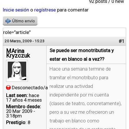
92 posts / 0 new
Inicie sesión
o
regístrese
para comentar
Último envío
role="article"
#1
20 Marzo, 2009 - 15:23
MArina
Se puede ser monotributista y
Kryzczuk
estar en blanco al a vez??
Hace una semana termine de
tramitar el monotributo para
realizar una actividad
Desconectado/a
independiente por mi cuenta
Last seen:
hace
17 años 4 meses
(clases de teatro, concretamente),
Miembro desde:
20 Mar 2009 -
pero a su vez me ofrecieron un
3:18pm
trabajo en blanco como
Prestigio
: 8