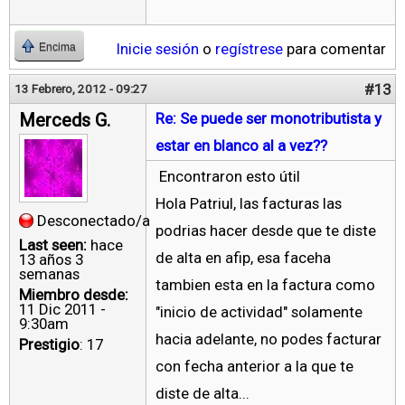
Inicie sesión
o
regístrese
para comentar
Encima
#13
13 Febrero, 2012 - 09:27
Merceds G.
Re: Se puede ser monotributista y
estar en blanco al a vez??
Encontraron esto útil
Hola Patriul, las facturas las
Desconectado/a
podrias hacer desde que te diste
Last seen:
hace
de alta en afip, esa faceha
13 años 3
semanas
tambien esta en la factura como
Miembro desde:
11 Dic 2011 -
"inicio de actividad" solamente
9:30am
hacia adelante, no podes facturar
Prestigio
: 17
con fecha anterior a la que te
diste de alta...