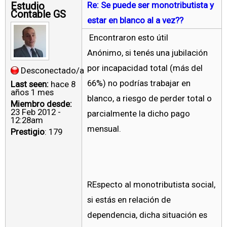
Estudio
Re: Se puede ser monotributista y
Contable GS
estar en blanco al a vez??
Encontraron esto útil
Anónimo, si tenés una jubilación
por incapacidad total (más del
Desconectado/a
66%) no podrías trabajar en
Last seen:
hace 8
años 1 mes
blanco, a riesgo de perder total o
Miembro desde:
23 Feb 2012 -
parcialmente la dicho pago
12:28am
mensual.
Prestigio
: 179
REspecto al monotributista social,
si estás en relación de
dependencia, dicha situación es