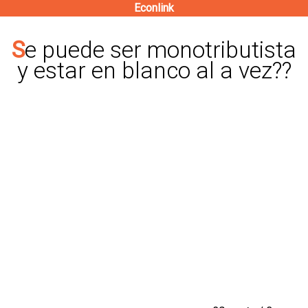
Econlink
Pasar
al
Se puede ser monotributista
contenido
y estar en blanco al a vez??
principal