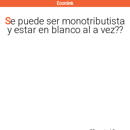
Econlink
Pasar
al
Se puede ser monotributista
contenido
y estar en blanco al a vez??
principal