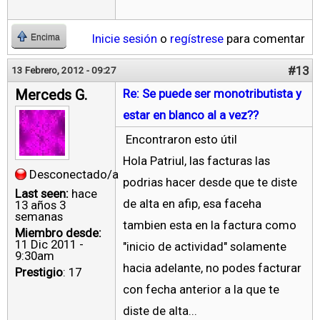
Inicie sesión
o
regístrese
para comentar
Encima
#13
13 Febrero, 2012 - 09:27
Merceds G.
Re: Se puede ser monotributista y
estar en blanco al a vez??
Encontraron esto útil
Hola Patriul, las facturas las
Desconectado/a
podrias hacer desde que te diste
Last seen:
hace
de alta en afip, esa faceha
13 años 3
semanas
tambien esta en la factura como
Miembro desde:
11 Dic 2011 -
"inicio de actividad" solamente
9:30am
hacia adelante, no podes facturar
Prestigio
: 17
con fecha anterior a la que te
diste de alta...