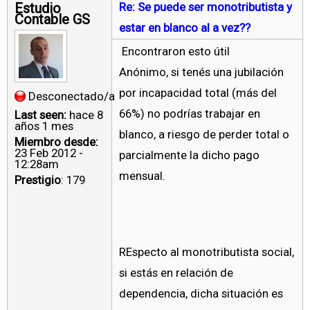
Estudio
Re: Se puede ser monotributista y
Contable GS
estar en blanco al a vez??
Encontraron esto útil
Anónimo, si tenés una jubilación
por incapacidad total (más del
Desconectado/a
66%) no podrías trabajar en
Last seen:
hace 8
años 1 mes
blanco, a riesgo de perder total o
Miembro desde:
23 Feb 2012 -
parcialmente la dicho pago
12:28am
mensual.
Prestigio
: 179
REspecto al monotributista social,
si estás en relación de
dependencia, dicha situación es