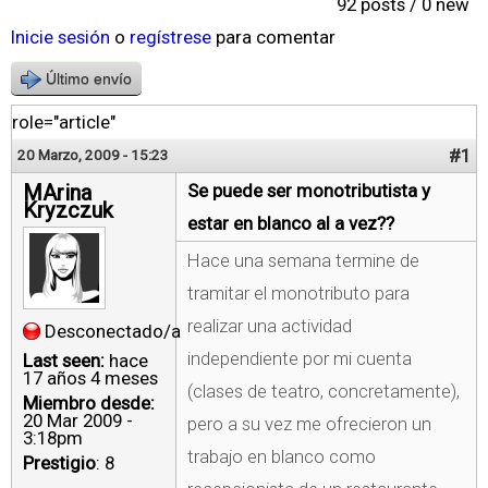
92 posts / 0 new
Inicie sesión
o
regístrese
para comentar
Último envío
role="article"
#1
20 Marzo, 2009 - 15:23
MArina
Se puede ser monotributista y
Kryzczuk
estar en blanco al a vez??
Hace una semana termine de
tramitar el monotributo para
realizar una actividad
Desconectado/a
independiente por mi cuenta
Last seen:
hace
17 años 4 meses
(clases de teatro, concretamente),
Miembro desde:
20 Mar 2009 -
pero a su vez me ofrecieron un
3:18pm
trabajo en blanco como
Prestigio
: 8