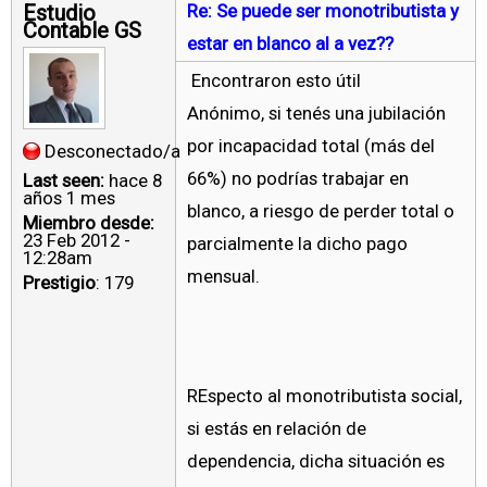
Estudio
Re: Se puede ser monotributista y
Contable GS
estar en blanco al a vez??
Encontraron esto útil
Anónimo, si tenés una jubilación
por incapacidad total (más del
Desconectado/a
66%) no podrías trabajar en
Last seen:
hace 8
años 1 mes
blanco, a riesgo de perder total o
Miembro desde:
23 Feb 2012 -
parcialmente la dicho pago
12:28am
mensual.
Prestigio
: 179
REspecto al monotributista social,
si estás en relación de
dependencia, dicha situación es