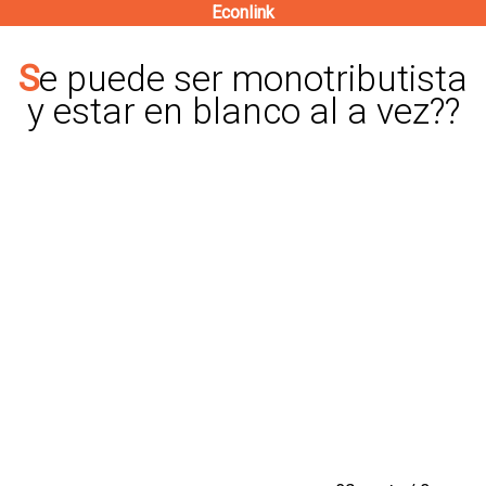
Econlink
Pasar
al
Se puede ser monotributista
contenido
y estar en blanco al a vez??
principal