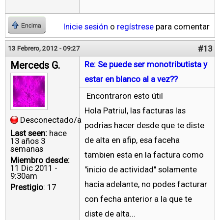
Inicie sesión
o
regístrese
para comentar
Encima
#13
13 Febrero, 2012 - 09:27
Merceds G.
Re: Se puede ser monotributista y
estar en blanco al a vez??
Encontraron esto útil
Hola Patriul, las facturas las
Desconectado/a
podrias hacer desde que te diste
Last seen:
hace
de alta en afip, esa faceha
13 años 3
semanas
tambien esta en la factura como
Miembro desde:
11 Dic 2011 -
"inicio de actividad" solamente
9:30am
hacia adelante, no podes facturar
Prestigio
: 17
con fecha anterior a la que te
diste de alta...