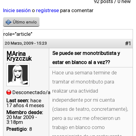
92 posts / 0 new
Inicie sesión
o
regístrese
para comentar
Último envío
role="article"
#1
20 Marzo, 2009 - 15:23
MArina
Se puede ser monotributista y
Kryzczuk
estar en blanco al a vez??
Hace una semana termine de
tramitar el monotributo para
realizar una actividad
Desconectado/a
independiente por mi cuenta
Last seen:
hace
17 años 4 meses
(clases de teatro, concretamente),
Miembro desde:
20 Mar 2009 -
pero a su vez me ofrecieron un
3:18pm
trabajo en blanco como
Prestigio
: 8