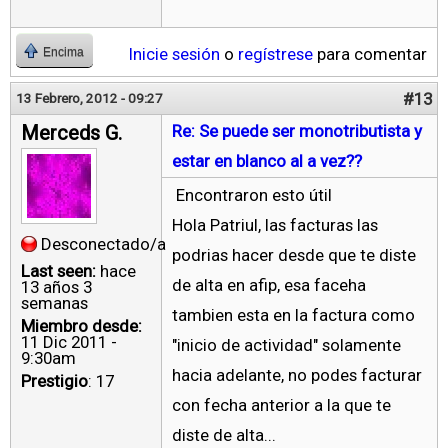
Inicie sesión
o
regístrese
para comentar
Encima
#13
13 Febrero, 2012 - 09:27
Merceds G.
Re: Se puede ser monotributista y
estar en blanco al a vez??
Encontraron esto útil
Hola Patriul, las facturas las
Desconectado/a
podrias hacer desde que te diste
Last seen:
hace
de alta en afip, esa faceha
13 años 3
semanas
tambien esta en la factura como
Miembro desde:
11 Dic 2011 -
"inicio de actividad" solamente
9:30am
hacia adelante, no podes facturar
Prestigio
: 17
con fecha anterior a la que te
diste de alta...