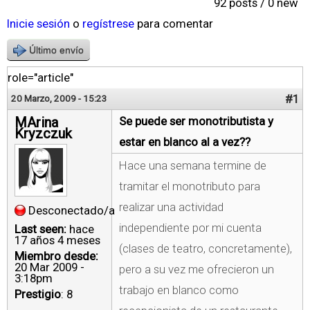
92 posts / 0 new
Inicie sesión
o
regístrese
para comentar
Último envío
role="article"
#1
20 Marzo, 2009 - 15:23
MArina
Se puede ser monotributista y
Kryzczuk
estar en blanco al a vez??
Hace una semana termine de
tramitar el monotributo para
realizar una actividad
Desconectado/a
independiente por mi cuenta
Last seen:
hace
17 años 4 meses
(clases de teatro, concretamente),
Miembro desde:
20 Mar 2009 -
pero a su vez me ofrecieron un
3:18pm
trabajo en blanco como
Prestigio
: 8