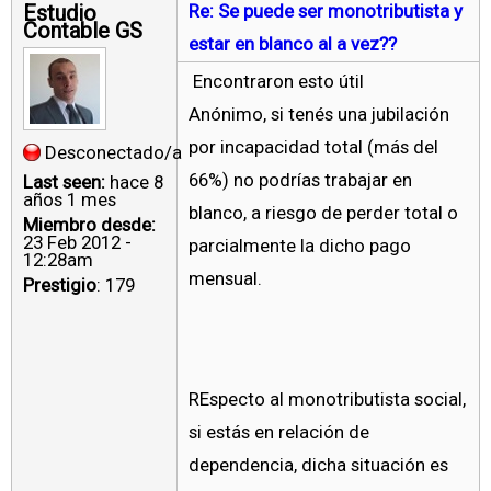
Estudio
Re: Se puede ser monotributista y
Contable GS
estar en blanco al a vez??
Encontraron esto útil
Anónimo, si tenés una jubilación
por incapacidad total (más del
Desconectado/a
66%) no podrías trabajar en
Last seen:
hace 8
años 1 mes
blanco, a riesgo de perder total o
Miembro desde:
23 Feb 2012 -
parcialmente la dicho pago
12:28am
mensual.
Prestigio
: 179
REspecto al monotributista social,
si estás en relación de
dependencia, dicha situación es