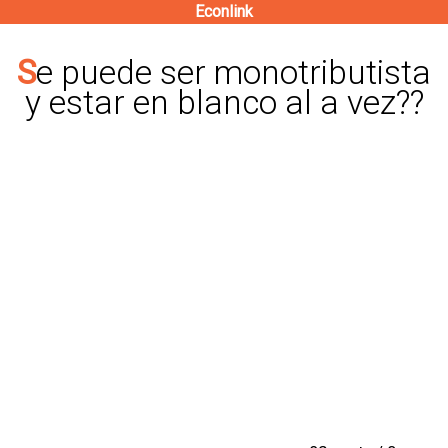
Econlink
Pasar
al
Se puede ser monotributista
contenido
y estar en blanco al a vez??
principal