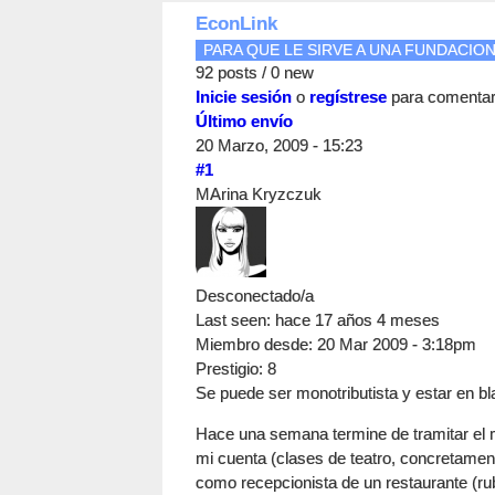
EconLink
PARA QUE LE SIRVE A UNA FUNDACION 
92 posts / 0 new
Inicie sesión
o
regístrese
para comenta
Último envío
20 Marzo, 2009 - 15:23
#1
MArina Kryzczuk
Desconectado/a
Last seen:
hace 17 años 4 meses
Miembro desde:
20 Mar 2009 - 3:18pm
Prestigio
: 8
Se puede ser monotributista y estar en bl
Hace una semana termine de tramitar el m
mi cuenta (clases de teatro, concretament
como recepcionista de un restaurante (ru