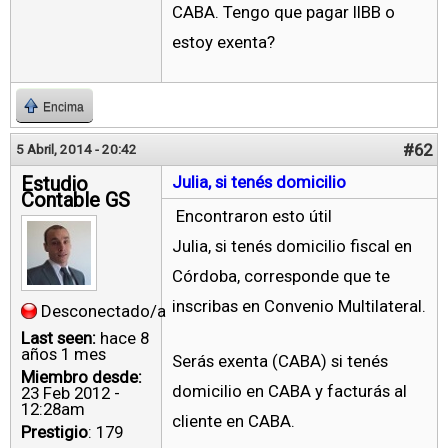
CABA. Tengo que pagar IIBB o
estoy exenta?
Encima
#62
5 Abril, 2014 - 20:42
Estudio
Julia, si tenés domicilio
Contable GS
Encontraron esto útil
Julia, si tenés domicilio fiscal en
Córdoba, corresponde que te
inscribas en Convenio Multilateral.
Desconectado/a
Last seen:
hace 8
años 1 mes
Serás exenta (CABA) si tenés
Miembro desde:
domicilio en CABA y facturás al
23 Feb 2012 -
12:28am
cliente en CABA.
Prestigio
: 179