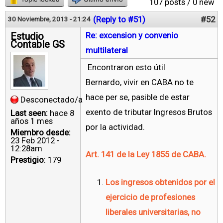
107 posts / 0 new
(Reply to #51)
#52
30 Noviembre, 2013 - 21:24
Estudio
Re: excension y convenio
Contable GS
multilateral
Encontraron esto útil
Bernardo, vivir en CABA no te
hace per se, pasible de estar
Desconectado/a
exento de tributar Ingresos Brutos
Last seen:
hace 8
años 1 mes
por la actividad.
Miembro desde:
23 Feb 2012 -
12:28am
Art. 141 de la Ley 1855 de CABA.
Prestigio
: 179
Los ingresos obtenidos por el
ejercicio de profesiones
liberales universitarias, no