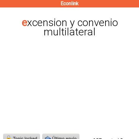
Econlink
Pasar
al
excension y convenio
contenido
multilateral
principal
Topic locked
Último envío