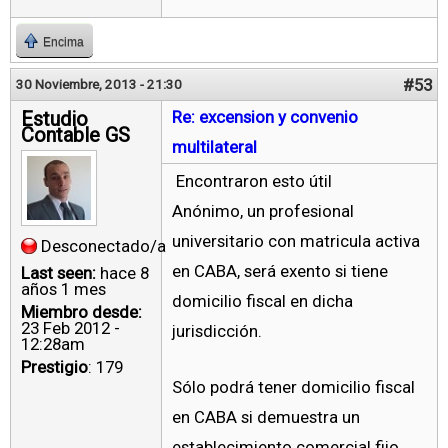
Encima
#53
30 Noviembre, 2013 - 21:30
Estudio
Re: excension y convenio
Contable GS
multilateral
Encontraron esto útil
Anónimo, un profesional
universitario con matricula activa
Desconectado/a
en CABA, será exento si tiene
Last seen:
hace 8
años 1 mes
domicilio fiscal en dicha
Miembro desde:
23 Feb 2012 -
jurisdicción.
12:28am
Prestigio
: 179
Sólo podrá tener domicilio fiscal
en CABA si demuestra un
establecimiento comercial fijo