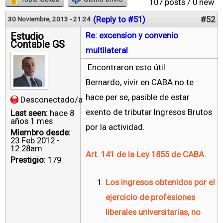
107 posts / 0 new
(Reply to #51)
#52
30 Noviembre, 2013 - 21:24
Estudio
Re: excension y convenio
Contable GS
multilateral
Encontraron esto útil
Bernardo, vivir en CABA no te
hace per se, pasible de estar
Desconectado/a
exento de tributar Ingresos Brutos
Last seen:
hace 8
años 1 mes
por la actividad.
Miembro desde:
23 Feb 2012 -
12:28am
Art. 141 de la Ley 1855 de CABA.
Prestigio
: 179
Los ingresos obtenidos por el
ejercicio de profesiones
liberales universitarias, no