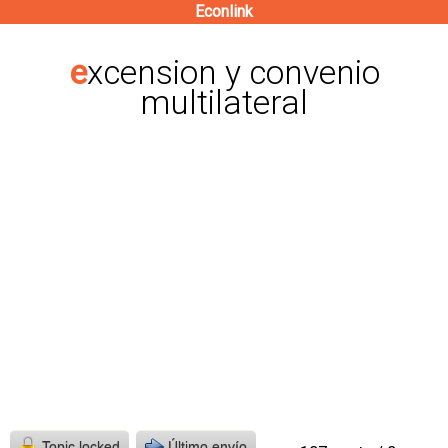
Econlink
Pasar
al
excension y convenio
contenido
multilateral
principal
Topic locked
Último envío