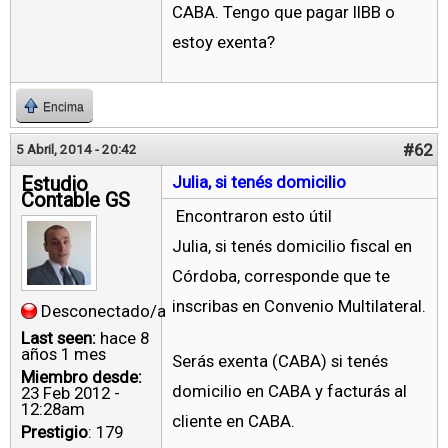
CABA. Tengo que pagar IIBB o
estoy exenta?
Encima
#62
5 Abril, 2014 - 20:42
Estudio
Julia, si tenés domicilio
Contable GS
Encontraron esto útil
Julia, si tenés domicilio fiscal en
Córdoba, corresponde que te
inscribas en Convenio Multilateral.
Desconectado/a
Last seen:
hace 8
años 1 mes
Serás exenta (CABA) si tenés
Miembro desde:
domicilio en CABA y facturás al
23 Feb 2012 -
12:28am
cliente en CABA.
Prestigio
: 179