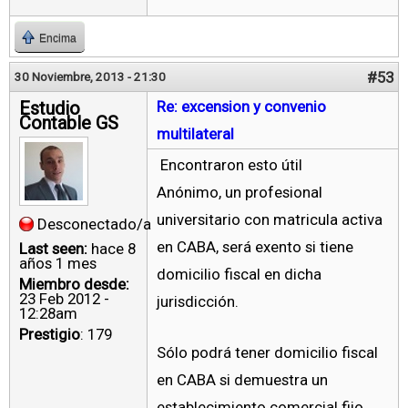
Encima
#53
30 Noviembre, 2013 - 21:30
Estudio
Re: excension y convenio
Contable GS
multilateral
Encontraron esto útil
Anónimo, un profesional
universitario con matricula activa
Desconectado/a
en CABA, será exento si tiene
Last seen:
hace 8
años 1 mes
domicilio fiscal en dicha
Miembro desde:
23 Feb 2012 -
jurisdicción.
12:28am
Prestigio
: 179
Sólo podrá tener domicilio fiscal
en CABA si demuestra un
establecimiento comercial fijo