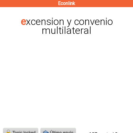
Econlink
Pasar
al
excension y convenio
contenido
multilateral
principal
Topic locked
Último envío