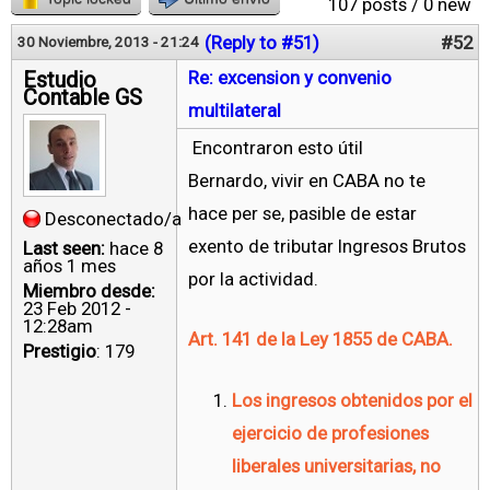
107 posts / 0 new
(Reply to #51)
#52
30 Noviembre, 2013 - 21:24
Estudio
Re: excension y convenio
Contable GS
multilateral
Encontraron esto útil
Bernardo, vivir en CABA no te
hace per se, pasible de estar
Desconectado/a
exento de tributar Ingresos Brutos
Last seen:
hace 8
años 1 mes
por la actividad.
Miembro desde:
23 Feb 2012 -
12:28am
Art. 141 de la Ley 1855 de CABA.
Prestigio
: 179
Los ingresos obtenidos por el
ejercicio de profesiones
liberales universitarias, no