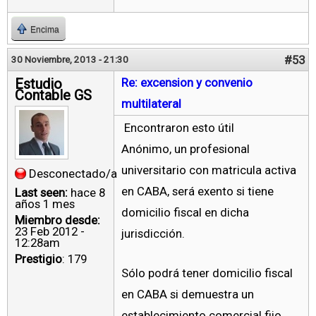
Encima
#53
30 Noviembre, 2013 - 21:30
Estudio
Re: excension y convenio
Contable GS
multilateral
Encontraron esto útil
Anónimo, un profesional
universitario con matricula activa
Desconectado/a
en CABA, será exento si tiene
Last seen:
hace 8
años 1 mes
domicilio fiscal en dicha
Miembro desde:
23 Feb 2012 -
jurisdicción.
12:28am
Prestigio
: 179
Sólo podrá tener domicilio fiscal
en CABA si demuestra un
establecimiento comercial fijo