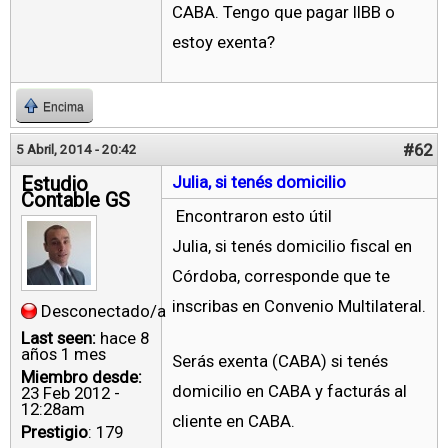
CABA. Tengo que pagar IIBB o
estoy exenta?
Encima
#62
5 Abril, 2014 - 20:42
Estudio
Julia, si tenés domicilio
Contable GS
Encontraron esto útil
Julia, si tenés domicilio fiscal en
Córdoba, corresponde que te
inscribas en Convenio Multilateral.
Desconectado/a
Last seen:
hace 8
años 1 mes
Serás exenta (CABA) si tenés
Miembro desde:
domicilio en CABA y facturás al
23 Feb 2012 -
12:28am
cliente en CABA.
Prestigio
: 179