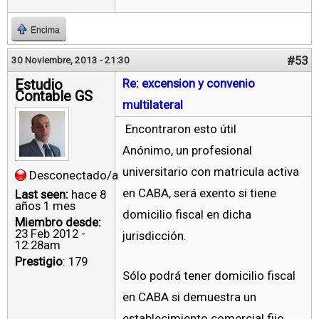
Encima
#53
30 Noviembre, 2013 - 21:30
Estudio
Re: excension y convenio
Contable GS
multilateral
Encontraron esto útil
Anónimo, un profesional
universitario con matricula activa
Desconectado/a
en CABA, será exento si tiene
Last seen:
hace 8
años 1 mes
domicilio fiscal en dicha
Miembro desde:
23 Feb 2012 -
jurisdicción.
12:28am
Prestigio
: 179
Sólo podrá tener domicilio fiscal
en CABA si demuestra un
establecimiento comercial fijo