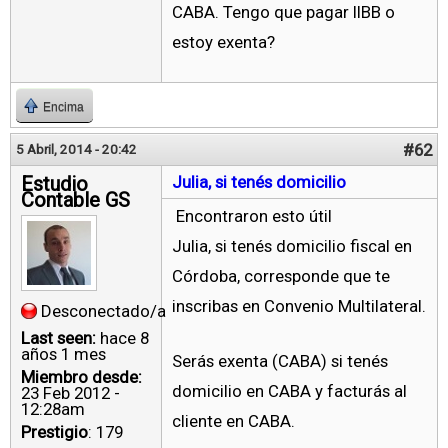
CABA. Tengo que pagar IIBB o
estoy exenta?
Encima
#62
5 Abril, 2014 - 20:42
Estudio
Julia, si tenés domicilio
Contable GS
Encontraron esto útil
Julia, si tenés domicilio fiscal en
Córdoba, corresponde que te
inscribas en Convenio Multilateral.
Desconectado/a
Last seen:
hace 8
años 1 mes
Serás exenta (CABA) si tenés
Miembro desde:
domicilio en CABA y facturás al
23 Feb 2012 -
12:28am
cliente en CABA.
Prestigio
: 179