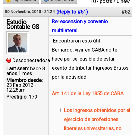
107 posts / 0 new
(Reply to #51)
#52
30 Noviembre, 2013 - 21:24
Estudio
Re: excension y convenio
Contable GS
multilateral
Encontraron esto útil
Bernardo, vivir en CABA no te
hace per se, pasible de estar
Desconectado/a
exento de tributar Ingresos Brutos
Last seen:
hace 8
años 1 mes
por la actividad.
Miembro desde:
23 Feb 2012 -
12:28am
Art. 141 de la Ley 1855 de CABA.
Prestigio
: 179
Los ingresos obtenidos por el
ejercicio de profesiones
liberales universitarias, no