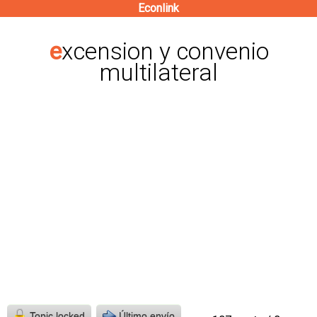
Econlink
Pasar
al
excension y convenio
contenido
multilateral
principal
Topic locked
Último envío