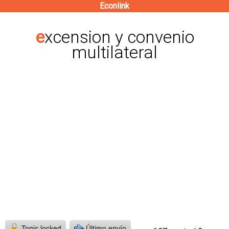
Econlink
Pasar
al
excension y convenio
contenido
multilateral
principal
Topic locked
Último envío