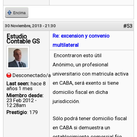
Encima
#53
30 Noviembre, 2013 - 21:30
Estudio
Re: excension y convenio
Contable GS
multilateral
Encontraron esto útil
Anónimo, un profesional
universitario con matricula activa
Desconectado/a
en CABA, será exento si tiene
Last seen:
hace 8
años 1 mes
domicilio fiscal en dicha
Miembro desde:
23 Feb 2012 -
jurisdicción.
12:28am
Prestigio
: 179
Sólo podrá tener domicilio fiscal
en CABA si demuestra un
establecimiento comercial fijo