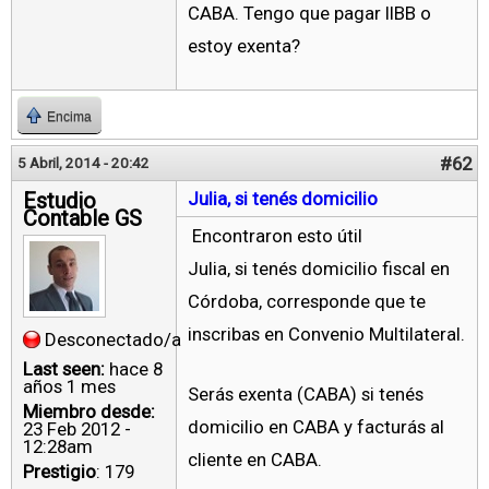
CABA. Tengo que pagar IIBB o
estoy exenta?
Encima
#62
5 Abril, 2014 - 20:42
Estudio
Julia, si tenés domicilio
Contable GS
Encontraron esto útil
Julia, si tenés domicilio fiscal en
Córdoba, corresponde que te
inscribas en Convenio Multilateral.
Desconectado/a
Last seen:
hace 8
años 1 mes
Serás exenta (CABA) si tenés
Miembro desde:
domicilio en CABA y facturás al
23 Feb 2012 -
12:28am
cliente en CABA.
Prestigio
: 179