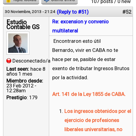
107 posts / 0 new
(Reply to #51)
#52
30 Noviembre, 2013 - 21:24
Estudio
Re: excension y convenio
Contable GS
multilateral
Encontraron esto útil
Bernardo, vivir en CABA no te
hace per se, pasible de estar
Desconectado/a
exento de tributar Ingresos Brutos
Last seen:
hace 8
años 1 mes
por la actividad.
Miembro desde:
23 Feb 2012 -
12:28am
Art. 141 de la Ley 1855 de CABA.
Prestigio
: 179
Los ingresos obtenidos por el
ejercicio de profesiones
liberales universitarias, no