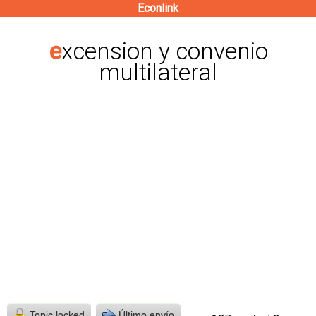
Econlink
Pasar
al
excension y convenio
contenido
multilateral
principal
Topic locked
Último envío