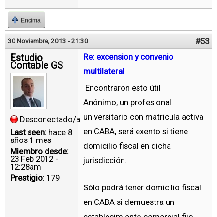
Encima
#53
30 Noviembre, 2013 - 21:30
Estudio
Re: excension y convenio
Contable GS
multilateral
Encontraron esto útil
Anónimo, un profesional
universitario con matricula activa
Desconectado/a
en CABA, será exento si tiene
Last seen:
hace 8
años 1 mes
domicilio fiscal en dicha
Miembro desde:
23 Feb 2012 -
jurisdicción.
12:28am
Prestigio
: 179
Sólo podrá tener domicilio fiscal
en CABA si demuestra un
establecimiento comercial fijo