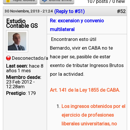
107 posts / 0 new
(Reply to #51)
#52
30 Noviembre, 2013 - 21:24
Estudio
Re: excension y convenio
Contable GS
multilateral
Encontraron esto útil
Bernardo, vivir en CABA no te
hace per se, pasible de estar
Desconectado/a
exento de tributar Ingresos Brutos
Last seen:
hace 8
años 1 mes
por la actividad.
Miembro desde:
23 Feb 2012 -
12:28am
Art. 141 de la Ley 1855 de CABA.
Prestigio
: 179
Los ingresos obtenidos por el
ejercicio de profesiones
liberales universitarias, no