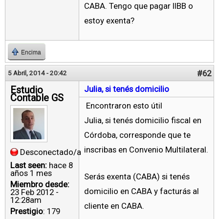
CABA. Tengo que pagar IIBB o
estoy exenta?
Encima
#62
5 Abril, 2014 - 20:42
Estudio
Julia, si tenés domicilio
Contable GS
Encontraron esto útil
Julia, si tenés domicilio fiscal en
Córdoba, corresponde que te
inscribas en Convenio Multilateral.
Desconectado/a
Last seen:
hace 8
años 1 mes
Serás exenta (CABA) si tenés
Miembro desde:
domicilio en CABA y facturás al
23 Feb 2012 -
12:28am
cliente en CABA.
Prestigio
: 179