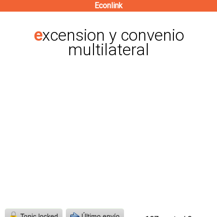
Econlink
Pasar
al
excension y convenio
contenido
multilateral
principal
Topic locked
Último envío