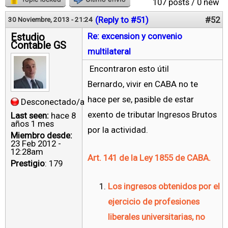
107 posts / 0 new
(Reply to #51)
#52
30 Noviembre, 2013 - 21:24
Estudio
Re: excension y convenio
Contable GS
multilateral
Encontraron esto útil
Bernardo, vivir en CABA no te
hace per se, pasible de estar
Desconectado/a
exento de tributar Ingresos Brutos
Last seen:
hace 8
años 1 mes
por la actividad.
Miembro desde:
23 Feb 2012 -
12:28am
Art. 141 de la Ley 1855 de CABA.
Prestigio
: 179
Los ingresos obtenidos por el
ejercicio de profesiones
liberales universitarias, no