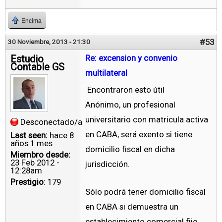
Encima
#53
30 Noviembre, 2013 - 21:30
Estudio
Re: excension y convenio
Contable GS
multilateral
Encontraron esto útil
Anónimo, un profesional
universitario con matricula activa
Desconectado/a
en CABA, será exento si tiene
Last seen:
hace 8
años 1 mes
domicilio fiscal en dicha
Miembro desde:
23 Feb 2012 -
jurisdicción.
12:28am
Prestigio
: 179
Sólo podrá tener domicilio fiscal
en CABA si demuestra un
establecimiento comercial fijo