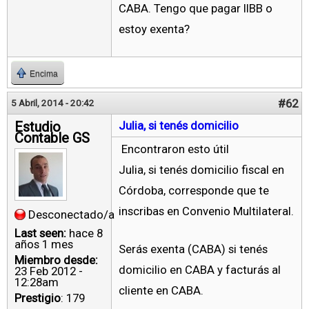
CABA. Tengo que pagar IIBB o
estoy exenta?
Encima
#62
5 Abril, 2014 - 20:42
Estudio
Julia, si tenés domicilio
Contable GS
Encontraron esto útil
Julia, si tenés domicilio fiscal en
Córdoba, corresponde que te
inscribas en Convenio Multilateral.
Desconectado/a
Last seen:
hace 8
años 1 mes
Serás exenta (CABA) si tenés
Miembro desde:
domicilio en CABA y facturás al
23 Feb 2012 -
12:28am
cliente en CABA.
Prestigio
: 179