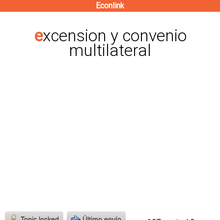
Econlink
Pasar
al
excension y convenio
contenido
multilateral
principal
Topic locked
Último envío