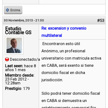
Encima
#53
30 Noviembre, 2013 - 21:30
Estudio
Re: excension y convenio
Contable GS
multilateral
Encontraron esto útil
Anónimo, un profesional
universitario con matricula activa
Desconectado/a
en CABA, será exento si tiene
Last seen:
hace 8
años 1 mes
domicilio fiscal en dicha
Miembro desde:
23 Feb 2012 -
jurisdicción.
12:28am
Prestigio
: 179
Sólo podrá tener domicilio fiscal
en CABA si demuestra un
establecimiento comercial fijo