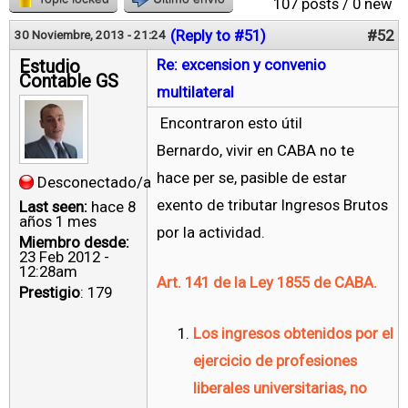
107 posts / 0 new
(Reply to #51)
#52
30 Noviembre, 2013 - 21:24
Estudio
Re: excension y convenio
Contable GS
multilateral
Encontraron esto útil
Bernardo, vivir en CABA no te
hace per se, pasible de estar
Desconectado/a
exento de tributar Ingresos Brutos
Last seen:
hace 8
años 1 mes
por la actividad.
Miembro desde:
23 Feb 2012 -
12:28am
Art. 141 de la Ley 1855 de CABA.
Prestigio
: 179
Los ingresos obtenidos por el
ejercicio de profesiones
liberales universitarias, no