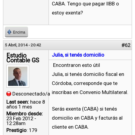
CABA. Tengo que pagar IIBB o
estoy exenta?
Encima
#62
5 Abril, 2014 - 20:42
Estudio
Julia, si tenés domicilio
Contable GS
Encontraron esto útil
Julia, si tenés domicilio fiscal en
Córdoba, corresponde que te
inscribas en Convenio Multilateral.
Desconectado/a
Last seen:
hace 8
años 1 mes
Serás exenta (CABA) si tenés
Miembro desde:
domicilio en CABA y facturás al
23 Feb 2012 -
12:28am
cliente en CABA.
Prestigio
: 179