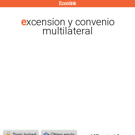
Econlink
Pasar
al
excension y convenio
contenido
multilateral
principal
Topic locked
Último envío