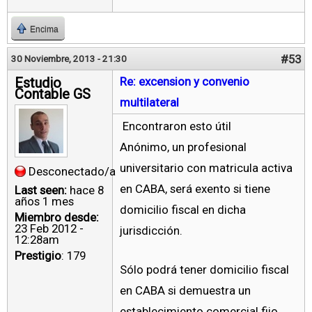
Encima
#53
30 Noviembre, 2013 - 21:30
Estudio
Re: excension y convenio
Contable GS
multilateral
Encontraron esto útil
Anónimo, un profesional
universitario con matricula activa
Desconectado/a
en CABA, será exento si tiene
Last seen:
hace 8
años 1 mes
domicilio fiscal en dicha
Miembro desde:
23 Feb 2012 -
jurisdicción.
12:28am
Prestigio
: 179
Sólo podrá tener domicilio fiscal
en CABA si demuestra un
establecimiento comercial fijo