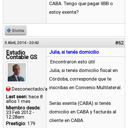
CABA. Tengo que pagar IIBB o
estoy exenta?
Encima
#62
5 Abril, 2014 - 20:42
Estudio
Julia, si tenés domicilio
Contable GS
Encontraron esto útil
Julia, si tenés domicilio fiscal en
Córdoba, corresponde que te
inscribas en Convenio Multilateral.
Desconectado/a
Last seen:
hace 8
años 1 mes
Serás exenta (CABA) si tenés
Miembro desde:
domicilio en CABA y facturás al
23 Feb 2012 -
12:28am
cliente en CABA.
Prestigio
: 179