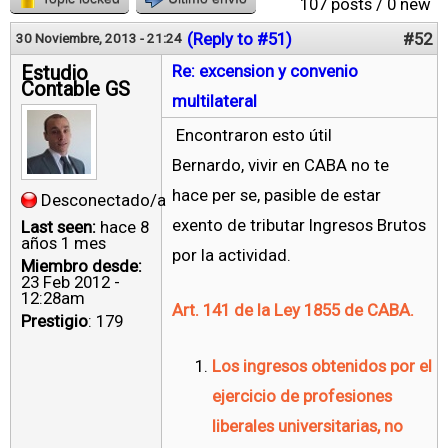
107 posts / 0 new
(Reply to #51)
#52
30 Noviembre, 2013 - 21:24
Estudio
Re: excension y convenio
Contable GS
multilateral
Encontraron esto útil
Bernardo, vivir en CABA no te
hace per se, pasible de estar
Desconectado/a
exento de tributar Ingresos Brutos
Last seen:
hace 8
años 1 mes
por la actividad.
Miembro desde:
23 Feb 2012 -
12:28am
Art. 141 de la Ley 1855 de CABA.
Prestigio
: 179
Los ingresos obtenidos por el
ejercicio de profesiones
liberales universitarias, no