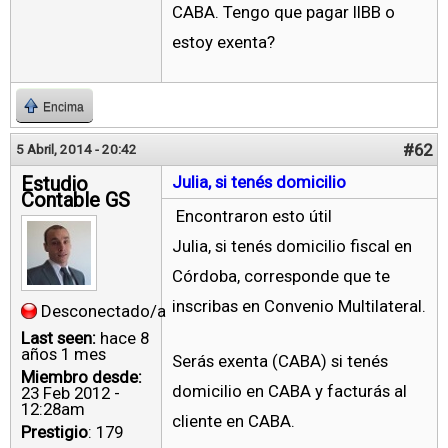
CABA. Tengo que pagar IIBB o
estoy exenta?
Encima
#62
5 Abril, 2014 - 20:42
Estudio
Julia, si tenés domicilio
Contable GS
Encontraron esto útil
Julia, si tenés domicilio fiscal en
Córdoba, corresponde que te
inscribas en Convenio Multilateral.
Desconectado/a
Last seen:
hace 8
años 1 mes
Serás exenta (CABA) si tenés
Miembro desde:
domicilio en CABA y facturás al
23 Feb 2012 -
12:28am
cliente en CABA.
Prestigio
: 179