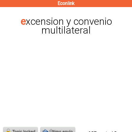
Econlink
Pasar
al
excension y convenio
contenido
multilateral
principal
Topic locked
Último envío