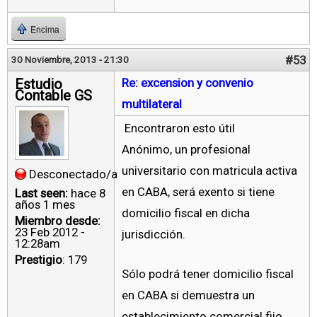
Encima
#53
30 Noviembre, 2013 - 21:30
Estudio
Re: excension y convenio
Contable GS
multilateral
Encontraron esto útil
Anónimo, un profesional
universitario con matricula activa
Desconectado/a
en CABA, será exento si tiene
Last seen:
hace 8
años 1 mes
domicilio fiscal en dicha
Miembro desde:
23 Feb 2012 -
jurisdicción.
12:28am
Prestigio
: 179
Sólo podrá tener domicilio fiscal
en CABA si demuestra un
establecimiento comercial fijo