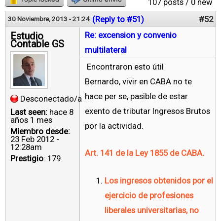
107 posts / 0 new
(Reply to #51)
#52
30 Noviembre, 2013 - 21:24
Estudio
Re: excension y convenio
Contable GS
multilateral
Encontraron esto útil
Bernardo, vivir en CABA no te
hace per se, pasible de estar
Desconectado/a
exento de tributar Ingresos Brutos
Last seen:
hace 8
años 1 mes
por la actividad.
Miembro desde:
23 Feb 2012 -
12:28am
Art. 141 de la Ley 1855 de CABA.
Prestigio
: 179
Los ingresos obtenidos por el
ejercicio de profesiones
liberales universitarias, no