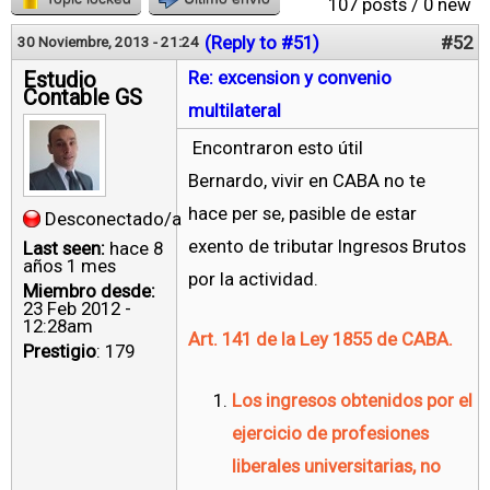
107 posts / 0 new
(Reply to #51)
#52
30 Noviembre, 2013 - 21:24
Estudio
Re: excension y convenio
Contable GS
multilateral
Encontraron esto útil
Bernardo, vivir en CABA no te
hace per se, pasible de estar
Desconectado/a
exento de tributar Ingresos Brutos
Last seen:
hace 8
años 1 mes
por la actividad.
Miembro desde:
23 Feb 2012 -
12:28am
Art. 141 de la Ley 1855 de CABA.
Prestigio
: 179
Los ingresos obtenidos por el
ejercicio de profesiones
liberales universitarias, no