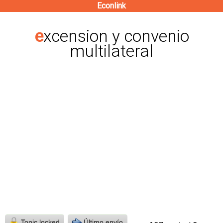
Econlink
Pasar
al
excension y convenio
contenido
multilateral
principal
Topic locked
Último envío