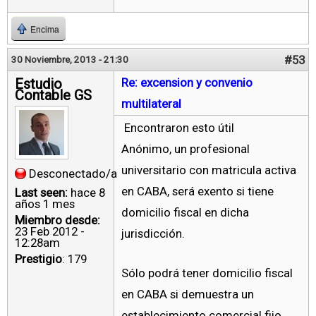
Encima
#53
30 Noviembre, 2013 - 21:30
Estudio
Re: excension y convenio
Contable GS
multilateral
Encontraron esto útil
Anónimo, un profesional
universitario con matricula activa
Desconectado/a
en CABA, será exento si tiene
Last seen:
hace 8
años 1 mes
domicilio fiscal en dicha
Miembro desde:
23 Feb 2012 -
jurisdicción.
12:28am
Prestigio
: 179
Sólo podrá tener domicilio fiscal
en CABA si demuestra un
establecimiento comercial fijo