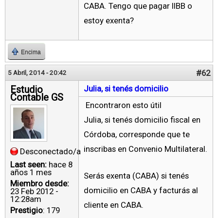
CABA. Tengo que pagar IIBB o
estoy exenta?
Encima
#62
5 Abril, 2014 - 20:42
Estudio
Julia, si tenés domicilio
Contable GS
Encontraron esto útil
Julia, si tenés domicilio fiscal en
Córdoba, corresponde que te
inscribas en Convenio Multilateral.
Desconectado/a
Last seen:
hace 8
años 1 mes
Serás exenta (CABA) si tenés
Miembro desde:
domicilio en CABA y facturás al
23 Feb 2012 -
12:28am
cliente en CABA.
Prestigio
: 179